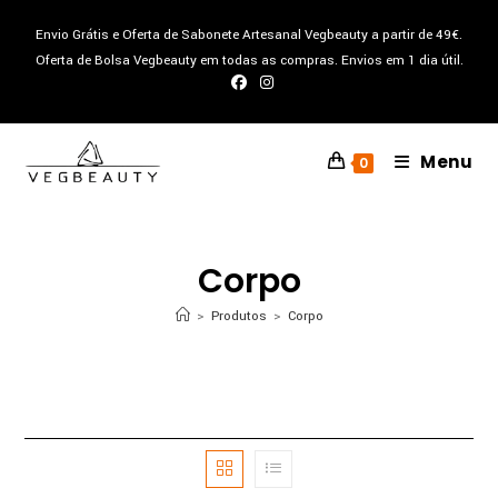
Skip
Envio Grátis e Oferta de Sabonete Artesanal Vegbeauty a partir de 49€.
to
Oferta de Bolsa Vegbeauty em todas as compras. Envios em 1 dia útil.
content
Menu
0
Corpo
>
Produtos
>
Corpo