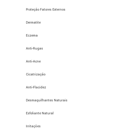
Proteção Fatores Externos
Dermatite
Eczema
Anti-Rugas
Anti-Acne
Cicatrização
Anti-Flacidez
Desmaquilhantes Naturais
Esfoliante Natural
Irritações