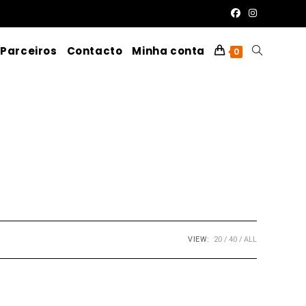
Parceiros
Contacto
Minha conta
Toggle
0
website
search
VIEW:
20
40
ALL