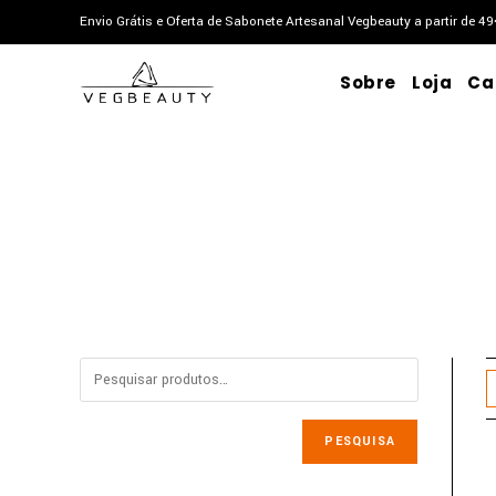
Skip
Envio Grátis e Oferta de Sabonete Artesanal Vegbeauty a partir de 4
to
content
Sobre
Loja
Ca
PESQUISA