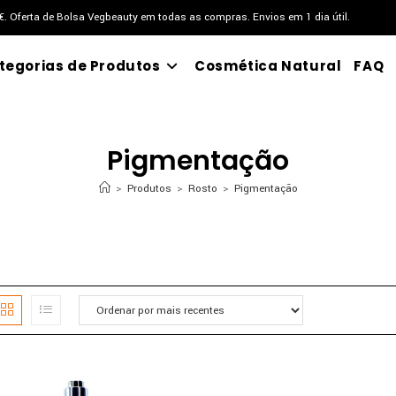
9€. Oferta de Bolsa Vegbeauty em todas as compras. Envios em 1 dia útil.
tegorias de Produtos
Cosmética Natural
FAQ
Pigmentação
>
Produtos
>
Rosto
>
Pigmentação