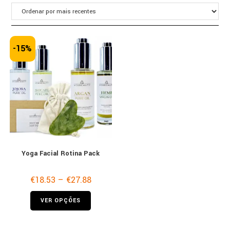
-15%
Yoga Facial Rotina Pack
€
18.53
–
€
27.88
Price
range:
€18.53
This
through
VER OPÇÕES
product
€27.88
has
multiple
variants.