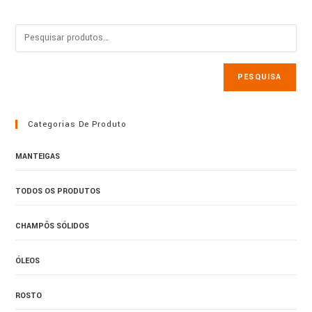
The
options
may
be
chosen
on
the
product
PESQUISA
page
Categorias De Produto
MANTEIGAS
TODOS OS PRODUTOS
CHAMPÔS SÓLIDOS
ÓLEOS
ROSTO